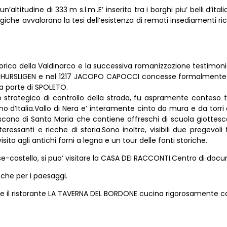
n’altitudine di 333 m s.l.m..E’ inserito tra i borghi piu’ belli d
he avvalorano la tesi dell’esistenza di remoti insediamenti ricond
a storica della Valdinarco e la successiva romanizzazione testimon
LIGEN e nel 1217 JACOPO CAPOCCI concesse formalmente agli abi
 da parte di SPOLETO.
 strategico di controllo della strada, fu aspramente conteso tra 
 d’Italia.Vallo di Nera e’ interamente cinto da mura e da torri
cescana di Santa Maria che contiene affreschi di scuola giottesca
teressanti e ricche di storia.Sono inoltre, visibili due pregev
sita agli antichi forni a legna e un tour delle fonti storiche.
ese-castello, si puo’ visitare la CASA DEI RACCONTI.Centro di doc
 che per i paesaggi.
e il ristorante LA TAVERNA DEL BORDONE cucina rigorosamente c