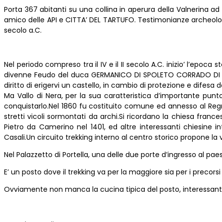
Porta 367 abitanti su una collina in aperura della Valnerina ad u
amico delle API e CITTA’ DEL TARTUFO. Testimonianze archeologic
secolo a.C.
Nel periodo compreso tra il IV e il II secolo A.C. inizio’ l’epoc
divenne Feudo del duca GERMANICO DI SPOLETO CORRADO DI HURS
diritto di erigervi un castello, in cambio di protezione e difesa
Ma Vallo di Nera, per la sua caratteristica d’importante punto
conquistarlo.Nel 1860 fu costituito comune ed annesso al Regno
stretti vicoli sormontati da archi.Si ricordano la chiesa fran
Pietro da Camerino nel 1401, ed altre interessanti chiesine in
Casali.Un circuito trekking interno al centro storico propone la vi
Nel Palazzetto di Portella, una delle due porte d’ingresso al pa
E’ un posto dove il trekking va per la maggiore sia per i precorsi
Ovviamente non manca la cucina tipica del posto, interessant