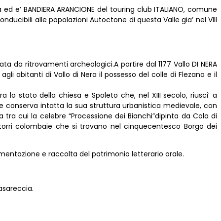
’italia ed e’ BANDIERA ARANCIONE del touring club ITALIANO, comune
ucibili alle popolazioni Autoctone di questa Valle gia’ nel VIII
iata da ritrovamenti archeologici.A partire dal 1177 Vallo DI NERA
tanti di Vallo di Nera il possesso del colle di Flezano e il
lo stato della chiesa e Spoleto che, nel XIII secolo, riusci’ a
 e conserva intatta la sua struttura urbanistica medievale, con
 tra cui la celebre “Processione dei Bianchi”dipinta da Cola di
oli torri colombaie che si trovano nel cinquecentesco Borgo dei
umentazione e raccolta del patrimonio letterario orale.
asareccia.