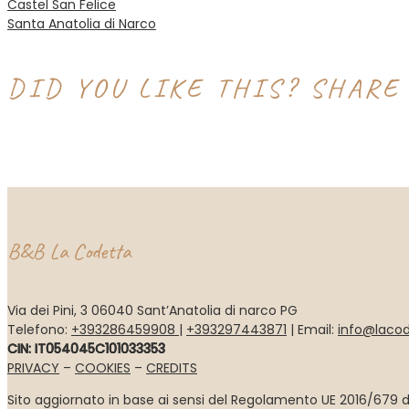
NAVIGAZIONE
Castel San Felice
Santa Anatolia di Narco
ARTICOLI
DID YOU LIKE THIS? SHARE 
B&B La Codetta
Via dei Pini, 3 06040 Sant’Anatolia di narco PG
Telefono:
+393286459908
|
+393297443871
| Email:
info@lacod
CIN: IT054045C101033353
PRIVACY
–
COOKIES
–
CREDITS
Sito aggiornato in base ai sensi del Regolamento UE 2016/679 